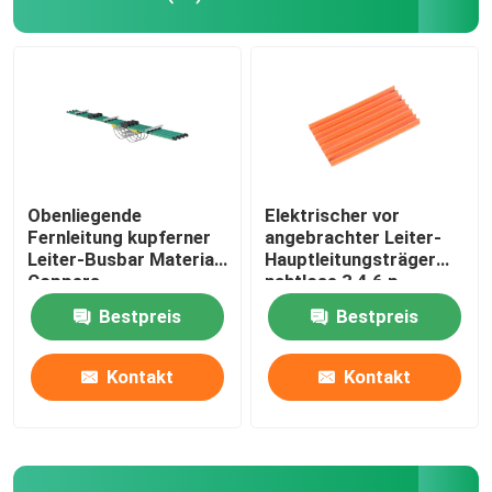
Leiter Bar System
Obenliegender Crane Busbar System
Energiestromschienensystem
Obenliegende
Elektrischer vor
Fernleitung kupferner
angebrachter Leiter-
Leiter-Busbar Material
Hauptleitungsträger
Crane Conductor Rail
Coppers
nahtlose 3 4 6 p
Bestpreis
Bestpreis
Isolierleiter Rail
Kontakt
Kontakt
Stromabnehmer
Girlanden-Kabel-Laufkatze