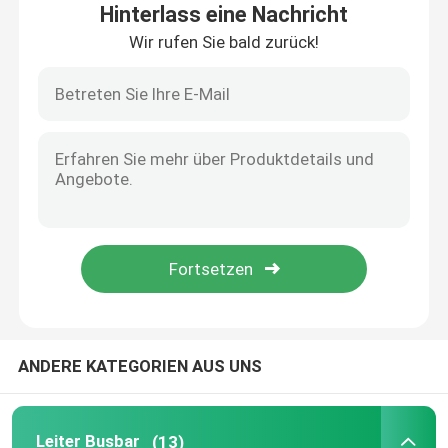
Hinterlass eine Nachricht
Wir rufen Sie bald zurück!
Produkte
Leiter Busbar
Crane Conductor Bar
Beiliegender Leiter Bar
Obenliegende elektrische Sammelschienen
ANDERE KATEGORIEN AUS UNS
Hebemaschinen-Hauptleitungsträger
Beiliegender Leiter Rail
Leiter Busbar
(13)