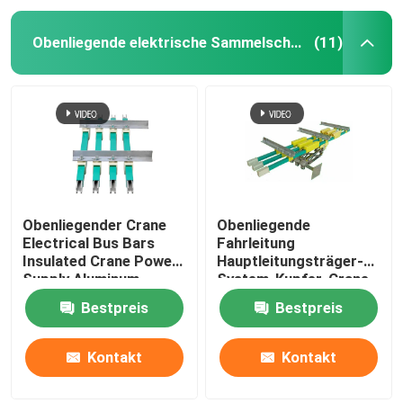
Obenliegende elektrische Sammelschienen
(11)
Obenliegender Crane
Obenliegende
Electrical Bus Bars
Fahrleitung
Insulated Crane Power
Hauptleitungsträger-
Supply Aluminum
System-Kupfer-Crane
Conductor Insulations
Bestpreis
Bestpreis
300a 380v
Kontakt
Kontakt